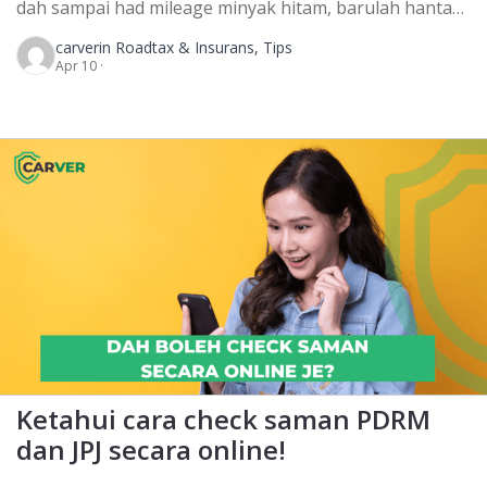
dah sampai had mileage minyak hitam, barulah hantar
kereta untuk servis. Ni namanya servis kereta untuk
carver
in Roadtax & Insurans, Tips
jangka panjang. Untuk servis jangka panjang, ada 5
Apr 10 ·
benda utama kita perlu ambil kira untuk periksa dan
servis. 1) Spark plug Spark plug ni berfungsi untuk
menyalakan enjin sesebuah kenderaan. Spark […]
Ketahui cara check saman PDRM
dan JPJ secara online!