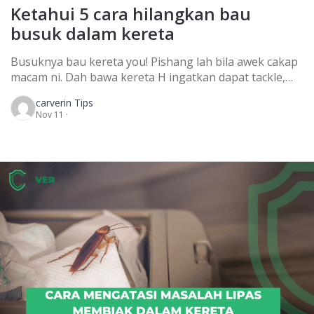
Ketahui 5 cara hilangkan bau
busuk dalam kereta
Busuknya bau kereta you! Pishang lah bila awek cakap
macam ni. Dah bawa kereta H ingatkan dapat tackle,
rupa-rupanya bau kereta boleh jadi penghalang cinta!
carver
in Tips
Tak kira lah lelaki atau perempuan, kalau ada kereta
Nov 11 ·
jagalah elok-elok. Terutamanya bau dalam kereta kita
sendiri. Jom start ambil tahu cara hilangkan bau busuk
dalam kereta! Macam mana nak […]