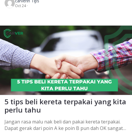
carver
in Tips
mestilah kita dah buat banyak survey dan research
Oct 24 ·
pasal model kereta yang kita nak beli tu. Tapi kena
ingat, bila sampai kat dealer nanti ada 5 SOALAN
UTAMA yang kita […]
5 tips beli kereta terpakai yang kita
perlu tahu
Jangan rasa malu nak beli dan pakai kereta terpakai.
Dapat gerak dari poin A ke poin B pun dah OK sangat