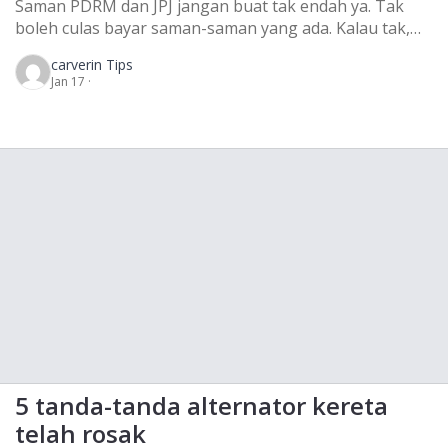
Saman PDRM dan JPJ jangan buat tak endah ya. Tak
boleh culas bayar saman-saman yang ada. Kalau tak,
tunggu lah surat dari mahkamah! Nak renew roadtax
carver
in Tips
dan lesen pun tak lepas bila ada saman ni terutamanya
Jan 17 ·
saman PDRM dan JPJ yang memang wajib kita bayar.
Sekarang saman dah advanced. Yang mana polis tak
tahan atau […]
5 tanda-tanda alternator kereta
telah rosak