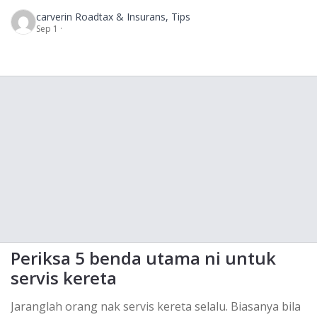
dah. Lagi dengan ekonomi tak menentu ni. Mestilah
carver
in Roadtax & Insurans, Tips
nak kena kurangkan hutang dan bijak berbelanja! Tapi
Sep 1 ·
nak beli kereta terpakai ni kena hati-hati. Ada beberapa
perkara penting yang kita kena ambil tahu. — Ni […]
Periksa 5 benda utama ni untuk
servis kereta
Jaranglah orang nak servis kereta selalu. Biasanya bila