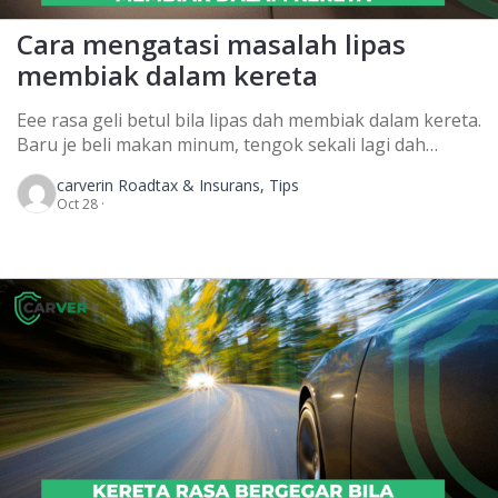
Cara mengatasi masalah lipas
membiak dalam kereta
Eee rasa geli betul bila lipas dah membiak dalam kereta.
Baru je beli makan minum, tengok sekali lagi dah
penuh lipas berkerumun. Rasa nak buang kereta pun
carver
in Roadtax & Insurans, Tips
ada! Jangan macam tu. Setiap kereta memang ada
Oct 28 ·
masalah lipas ni. Sebab kita kerap bawa masuk barang
lepas shopping groceries, makanan dan minuman.
Yang selalu makan dalam kereta […]