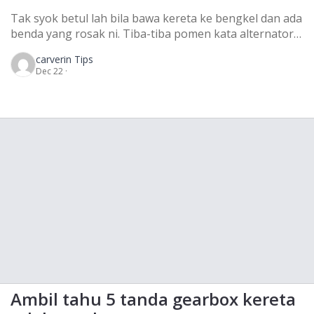
Tak syok betul lah bila bawa kereta ke bengkel dan ada
benda yang rosak ni. Tiba-tiba pomen kata alternator
kereta rosak. Ha alternator ni apa pulak? Alternator ni
carver
in Tips
penjana kuasa elektrik dalam kenderaan dan jadi
Dec 22 ·
komponen utama untuk sistem pengecasan kenderaan
kita. Alternator berfungsi untuk menjana elektrik
kepada aksesori kereta seperti lampu, aircond kereta,
wiper […]
Ambil tahu 5 tanda gearbox kereta