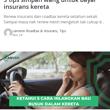
insurans kereta
Renew insurans dan roadtax kereta setahun sekali.
Sampai masa nak renew mesti mengeluh tak cukup duit
nak buat renewal ni. Selalu kan jadi macam ni? Boleh
carver
in Roadtax & Insurans, Tips
dikatakan setiap tahun nak renew tu lah jadi macam ni.
Nov 24 ·
Konfem! Yelah, nak keluarkan segedebuk amaun untuk
membayar ni memang rasa berat. Tambah lagi kalau
ada komitmen bulanan yang […]