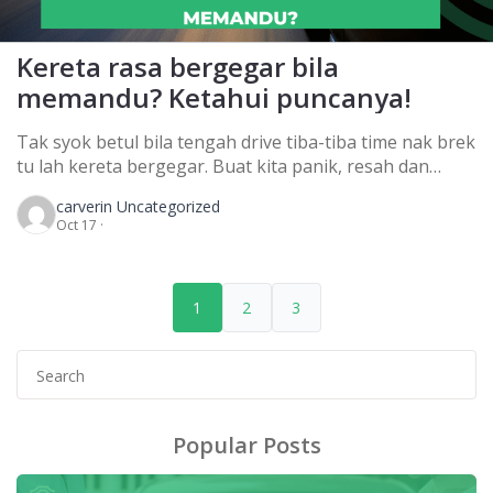
Kereta rasa bergegar bila
memandu? Ketahui puncanya!
Tak syok betul bila tengah drive tiba-tiba time nak brek
tu lah kereta bergegar. Buat kita panik, resah dan
ganggu fokus nak teruskan pemanduan! Padahal baru
carver
in Uncategorized
je keluar bengkel kereta ni. Macam mana pulak boleh
Oct 17 ·
jadi masalah gegar ni? Sebab tu lah kena ambil tahu
apa punca sebenar kereta kita bergegar. Baru lah tak
kena […]
1
2
3
Search
for:
Popular Posts