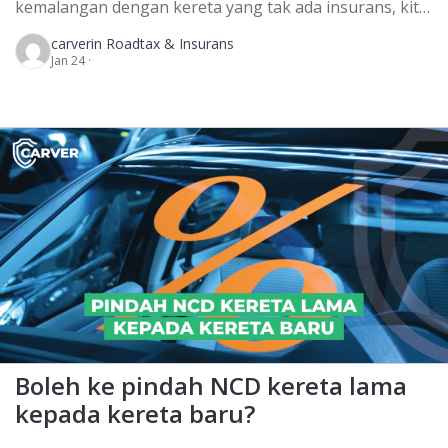
kemalangan dengan kereta yang tak ada insurans, kita
masih boleh tuntut kerugian. Kita jugak boleh buat
carver
in Roadtax & Insurans
tuntutan saman atas kapasiti persendirian di
Jan 24 ·
mahkamah. Yelah, kereta tu tak ada insurans tak kan
kita kena ganti sendiri pulak kan! Kereta yang tak ada
insurans ini akan diperintahkan untuk membayar
kerugian untuk […]
Boleh ke pindah NCD kereta lama
kepada kereta baru?