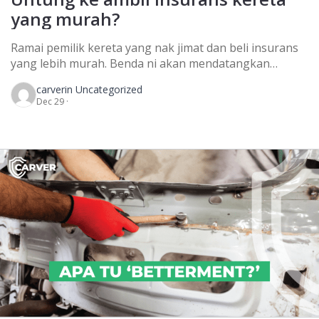
yang murah?
Ramai pemilik kereta yang nak jimat dan beli insurans
yang lebih murah. Benda ni akan mendatangkan
masalah bila kemalangan berlaku dan kereta anda
carver
in Uncategorized
‘underinsured’. Underinsured ni adalah perlindungan
Dec 29 ·
insurans kenderaan dibawah nilai pasaran yang dah
ditetapkan oleh syarikat insurans. Memang ramai yang
elak bayar premium insurans yang tinggi. Jadi, mereka
lebih rela ambil underinsured untuk […]