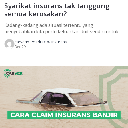
Syarikat insurans tak tanggung
semua kerosakan?
Kadang-kadang ada situasi tertentu yang
menyebabkan kita perlu keluarkan duit sendiri untuk
tambah bayaran kos baikpulih kerosakan kereta sebab
carver
in Roadtax & Insurans
syarikat insurans tak bayar keseluruhan. Mungkin ada
Dec 29 ·
yang pelik kenapa bila berlakunya kemalangan,
pemandu atau pemegang polisi perlu tambah duit
sendiri untuk bayar kos repair kerosakan kereta
walalupun kita ambil insurans komprehensif. Bila jadi
macam ni, […]