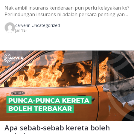
Nak ambil insurans kenderaan pun perlu kelayakan ke?
Perlindungan insurans ni adalah perkara penting yang
kita perlu ada sebagai persediaan jika berlakunya
carver
in Uncategorized
kemalangan di atas jalan raya. Walaubagaimanapun,
Jan 18 ·
ada beberapa situasi yang menyebabkan kita tak layak
untuk buat permohonan perlindungan insurans
kenderaan. Sebab-sebab tak layak terima perlindungan
insurans kenderaan 1. Berlaku rusuhan atau perang
Syarikat […]
Apa sebab-sebab kereta boleh