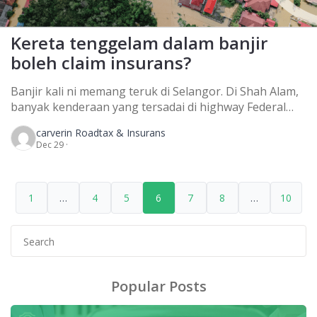
Kereta tenggelam dalam banjir
boleh claim insurans?
Banjir kali ni memang teruk di Selangor. Di Shah Alam,
banyak kenderaan yang tersadai di highway Federal
dan di kawasan Seksyen 13. Boleh ke pemilik kereta
carver
in Roadtax & Insurans
yang tenggelam banjir ni nak claim dari syarikat
Dec 29 ·
insurans? Air naik sehingga paras dada dan ramai
rakyat yang tak sempat untuk selamatkan kenderaan
mereka sebab hujan secara beterusan. Di […]
1
…
4
5
6
7
8
…
10
Search
for:
Popular Posts