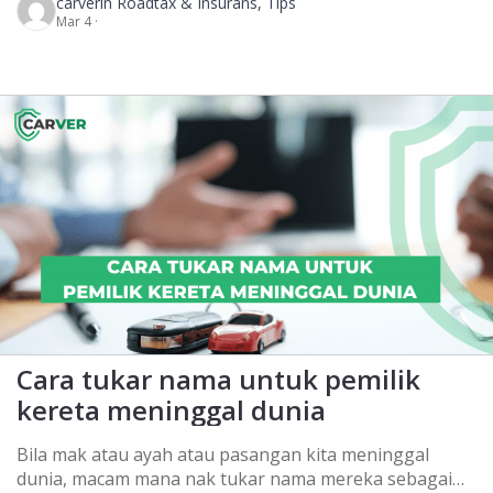
carver
in Roadtax & Insurans, Tips
ramai juga yang belum tahu yang insurans kereta
Mar 4 ·
untuk polisi bencana alam adalah berbeza-beza.
Sebenarnya ada dua jenis insurans kereta untuk
bencana alam iaitu:
Peril Khas (Special Perils)
Peril
Khas Terhad (Limited Perils) […]
Cara tukar nama untuk pemilik
kereta meninggal dunia
Bila mak atau ayah atau pasangan kita meninggal
dunia, macam mana nak tukar nama mereka sebagai