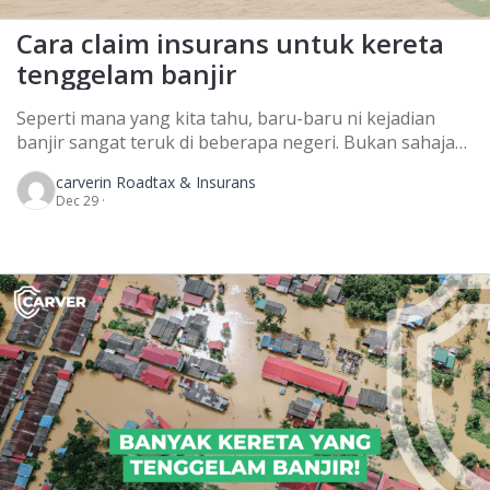
Cara claim insurans untuk kereta
tenggelam banjir
Seperti mana yang kita tahu, baru-baru ni kejadian
banjir sangat teruk di beberapa negeri. Bukan sahaja
kereta, rumah dan harta benda yang rosak, nyawa juga
carver
in Roadtax & Insurans
turut terkorban. Ada mangsa banjir yang terpaksa
Dec 29 ·
duduk di atas bumbung selama 3 hari sebelum bantuan
tiba. Semoga mereka yang terlibat dengan banjir
diberikan rezeki yang lebih besar lepas ini. […]