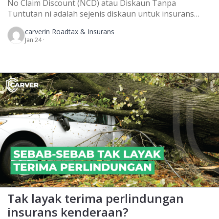
No Claim Discount (NCD) atau Diskaun Tanpa
Tuntutan ni adalah sejenis diskaun untuk insurans
kereta bila anda tak pernah buat claim dalam masa
carver
in Roadtax & Insurans
setahun ataupun anda tak pernah buat claim untuk
Jan 24 ·
third party. Kiranya, tiada tuntutan insurans kereta
langsung. Jadi, anda boleh dapat diskaun sehingga 55%
bila nak renew insurans kereta nanti. NAK PINDAH
NCD […]
Tak layak terima perlindungan
insurans kenderaan?