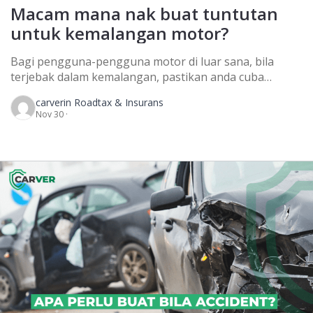
Macam mana nak buat tuntutan
untuk kemalangan motor?
Bagi pengguna-pengguna motor di luar sana, bila
terjebak dalam kemalangan, pastikan anda cuba
dapatkan bantuan. Jangan lupa untuk kumpul bukti-
carver
in Roadtax & Insurans
bukti penting untuk memudahkan proses tuntutan dan
Nov 30 ·
buat laporan polis dengan serta merta. Macam mana
nak buat tuntutan dengan syarikat insurans sendiri?
Kalau kemalangan tu berpunca daripada kesalahan
sendiri, anda boleh buat tuntutan kerosakan sendiri
sahaja. […]