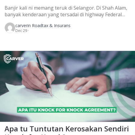
Banjir kali ni memang teruk di Selangor. Di Shah Alam,
banyak kenderaan yang tersadai di highway Federal
dan di kawasan Seksyen 13. Boleh ke pemilik kereta
carver
in Roadtax & Insurans
yang tenggelam banjir ni nak claim dari syarikat
Dec 29 ·
insurans? Air naik sehingga paras dada dan ramai
rakyat yang tak sempat untuk selamatkan kenderaan
mereka sebab hujan secara beterusan. Di […]
Apa tu Tuntutan Kerosakan Sendiri