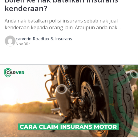
kenderaan?
Anda nak batalkan polisi insurans sebab nak jual
kenderaan kepada orang lain. Ataupun anda nak
batalkan polisi insurans sebab nak tukar kepada polisi
carver
in Roadtax & Insurans
dari syarikat insurans yang lain. Boleh ke dapat refund
Nov 30 ·
insurans kenderaan dari syarikat insurans anda
sekarang? Jawapannya.. boleh. Polisi insurans
kenderaan boleh dibatalkan pada bila-bila masa je
sebelum tamat tempoh. Kita ada […]