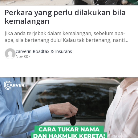
Perkara yang perlu dilakukan bila
kemalangan
Jika anda terjebak dalam kemalangan, sebelum apa-
apa, sila bertenang dulu! Kalau tak bertenang, nanti
kita rugi sendiri sebab tak dapat selesaikan dengan
carver
in Roadtax & Insurans
baik. Apa-apa kemalangan pun, jangan terus mengaku
Nov 30 ·
kita salah dan langgar kereta tu. Jangan terus setuju
dengan apa-apa tawaran atau penyelesaian dan jangan
tanda tangan apa-apa dokumen! Ingat ya! APA NAK
BUAT BILA […]