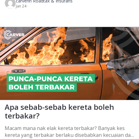
carver
in Roadtax & Insurans
setahun ataupun anda tak pernah buat claim untuk
Jan 24 ·
third party. Kiranya, tiada tuntutan insurans kereta
langsung. Jadi, anda boleh dapat diskaun sehingga 55%
bila nak renew insurans kereta nanti. NAK PINDAH
NCD […]
Apa sebab-sebab kereta boleh
terbakar?
Macam mana nak elak kereta terbakar? Banyak kes
kereta yang terbakar berlaku disebabkan kecuaian dan