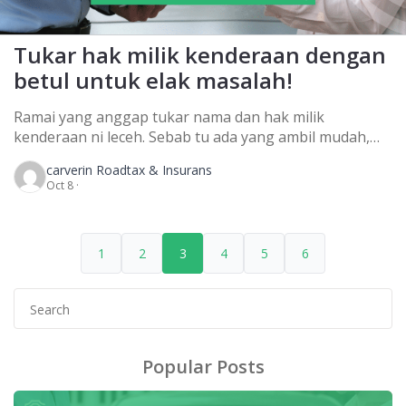
Tukar hak milik kenderaan dengan
betul untuk elak masalah!
Ramai yang anggap tukar nama dan hak milik
kenderaan ni leceh. Sebab tu ada yang ambil mudah,
jual kereta tanpa tukar nama hak milik kenderaan.
carver
in Roadtax & Insurans
Biasanya, dipanggil kereta sambung bayar. Tukar
Oct 8 ·
nama dan hak milik ni sangat penting ya! Kalau apa-apa
jadi, nama penjual sendiri yang akan terjejas​. Pembeli
tak bayar bulan-bulan kepada bank ke […]
1
2
3
4
5
6
Search
for:
Popular Posts