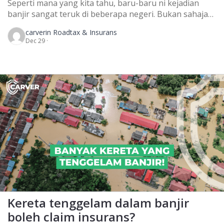
Seperti mana yang kita tahu, baru-baru ni kejadian
banjir sangat teruk di beberapa negeri. Bukan sahaja
kereta, rumah dan harta benda yang rosak, nyawa juga
carver
in Roadtax & Insurans
turut terkorban. Ada mangsa banjir yang terpaksa
Dec 29 ·
duduk di atas bumbung selama 3 hari sebelum bantuan
tiba. Semoga mereka yang terlibat dengan banjir
diberikan rezeki yang lebih besar lepas ini. […]
Kereta tenggelam dalam banjir
boleh claim insurans?