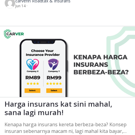
carver
in Roadtax & Insurans
yang masih tak faham atau tak berapa tahu tentang
Jun 14 ·
Takaful ni. Kenapa? Sebab ramai masih ada persepsi
yang Takaful ni hanya untuk orang Muslim sahaja.
Betul ke? Mestilah… tak betul! Ramai masyarakat
Malaysia yang masih […]
Harga insurans kat sini mahal,
sana lagi murah!
Kenapa harga insurans kereta berbeza-beza? Konsep
insuran sebenarnya macam ni, lagi mahal kita bayar,