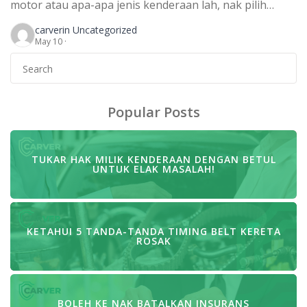
motor atau apa-apa jenis kenderaan lah, nak pilih
Takaful atau insuran konvensional? Yang paling
carver
in Uncategorized
penting, renew lah insuran secara online di Carver!
May 10 ·
Insuran konvensional ternyata lebih murah. Tapi apa
Search
perbezaan lain bagi insuran konvensional dan Takaful?
for:
INSURANS KONVENSIONAL Untuk insuran
konvensional, kita sebagai pemegang polisi akan bayar
satu […]
Popular Posts
TUKAR HAK MILIK KENDERAAN DENGAN BETUL
UNTUK ELAK MASALAH!
KETAHUI 5 TANDA-TANDA TIMING BELT KERETA
ROSAK
BOLEH KE NAK BATALKAN INSURANS