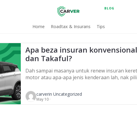
BLOG
Home
Roadtax & Insurans
Tips
Apa beza insuran konvensiona
dan Takaful?
Dah sampai masanya untuk renew insuran keret
motor atau apa-apa jenis kenderaan lah, nak pil
Takaful atau insuran konvensional? Yang paling
penting, renew lah insuran secara online di
carver
in Uncategorized
Carver! Insuran konvensional ternyata lebih
May 10 ·
murah. Tapi apa perbezaan lain bagi insuran
konvensional dan Takaful? INSURANS
KONVENSIONAL Untuk insuran konvensional, ki
sebagai pemegang polisi akan bayar satu […]