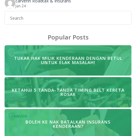
carver
in Roadtax & Insurans
tuntutan saman atas kapasiti persendirian di
Jan 24 ·
mahkamah. Yelah, kereta tu tak ada insurans tak kan
Search
kita kena ganti sendiri pulak kan! Kereta yang tak ada
for:
insurans ini akan diperintahkan untuk membayar
kerugian untuk […]
Popular Posts
TUKAR HAK MILIK KENDERAAN DENGAN BETUL
UNTUK ELAK MASALAH!
KETAHUI 5 TANDA-TANDA TIMING BELT KERETA
ROSAK
BOLEH KE NAK BATALKAN INSURANS
KENDERAAN?