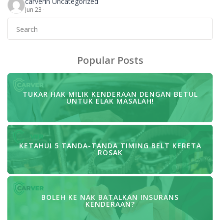
carver
in Uncategorized
Retak kecil disebabkan batu kecil yang kita pun tak
Jun 23 ·
perasan. Masa ni lah kita tertanya-tanya, insurans
Search
cover tak untuk cermin kereta? Atau kena keluarkan
for:
duit sendiri. Jawapannya […]
Popular Posts
TUKAR HAK MILIK KENDERAAN DENGAN BETUL
UNTUK ELAK MASALAH!
KETAHUI 5 TANDA-TANDA TIMING BELT KERETA
ROSAK
BOLEH KE NAK BATALKAN INSURANS
KENDERAAN?