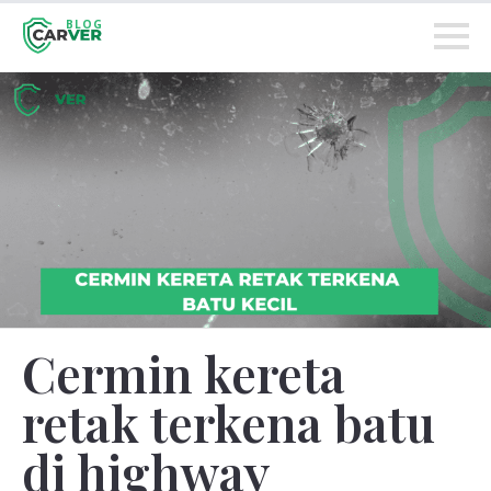
BLOG
Cermin kereta
retak terkena batu
di highway